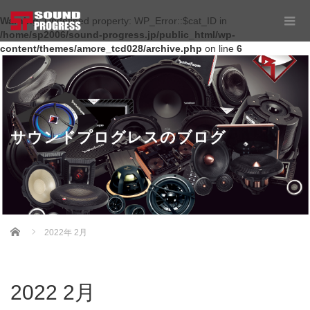
Warning
: Undefined property: WP_Error::$cat_ID in
/home/sp2006/sound-progress.jp/public_html/wp-
content/themes/amore_tcd028/archive.php
on line
6
サウンドプログレスのブログ
Home
2022年 2月
2022 2月