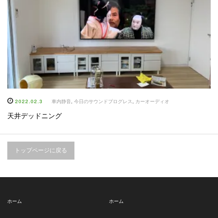
2022.02.3
車内静音
,
今日のサウンドプログレス
,
カーオーディオ
天井デッドニング
トップページに戻る
ホーム
ホーム