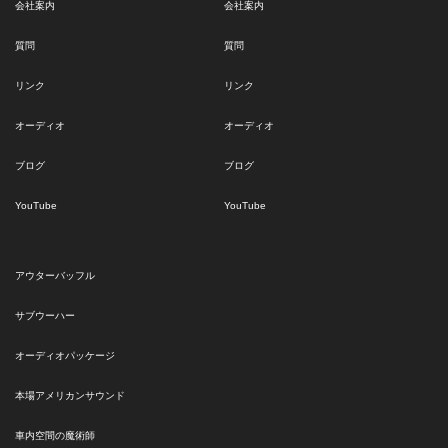
会社案内
会社案内
質問
質問
リンク
リンク
オーディオ
オーディオ
ブログ
ブログ
YouTube
YouTube
アウターバッフル
サブウーハー
オーディオパッケージ
本場アメリカンサウンド
車内空間の魔術師