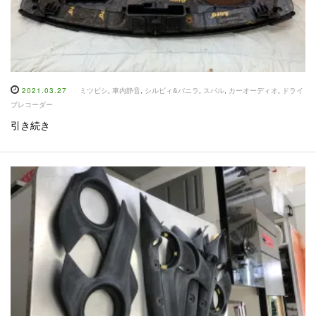
2021.03.27
ミツビシ
,
車内静音
,
シルビィ&バニラ
,
スバル
,
カーオーディオ
,
ドライ
ブレコーダー
引き続き