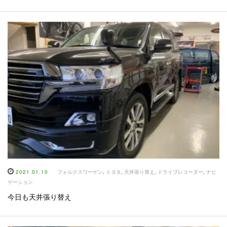
2021.01.10
フォルクスワーゲン
,
トヨタ
,
天井張り替え
,
ドライブレコーダー
,
ナビ
ゲーション
今日も天井張り替え