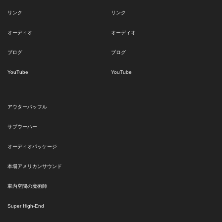
リンク
リンク
オーディオ
オーディオ
ブログ
ブログ
YouTube
YouTube
アウターバッフル
サブウーハー
オーディオパッケージ
本場アメリカンサウンド
車内空間の魔術師
Super High-End