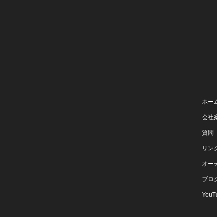
ホー
会社
質問
リン
オー
ブロ
YouT