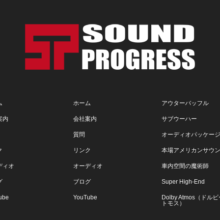
ム
ホーム
アウターバッフル
案内
会社案内
サブウーハー
質問
オーディオパッケー
ク
リンク
本場アメリカンサウ
ディオ
オーディオ
車内空間の魔術師
グ
ブログ
Super High-End
ube
YouTube
Dolby Atmos（ドル
トモス）