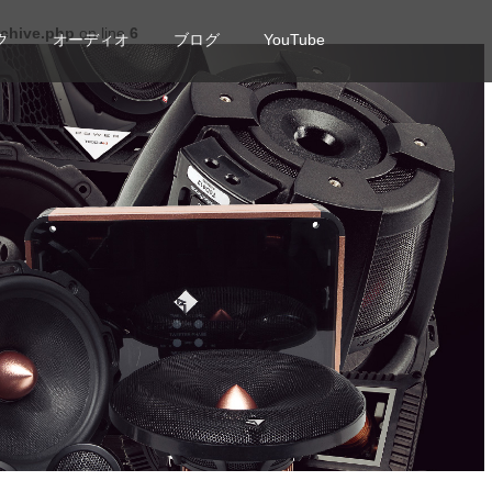
rchive.php
on line
6
ク
オーディオ
ブログ
YouTube