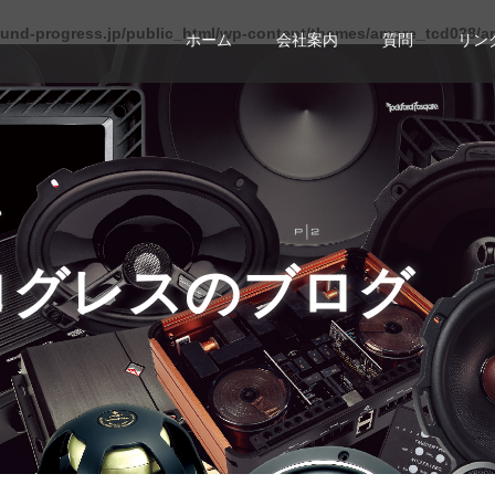
und-progress.jp/public_html/wp-content/themes/amore_tcd028/a
ホーム
会社案内
質問
リン
ログレスのブログ