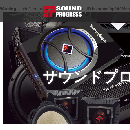
Warning
: Undefined property: WP_Error::$cat_ID in
/home/sp2006/so
サウンドプ