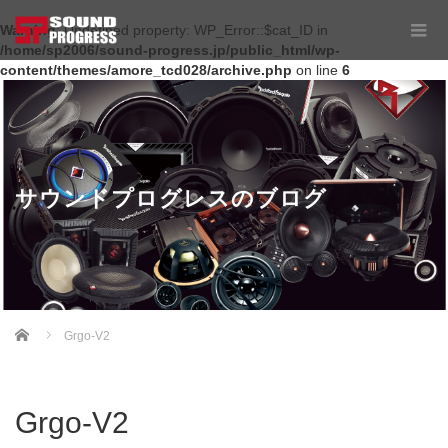
Warning
: Undefined property: WP_Error::$cat_ID in
/home/sp2006/sound-progress.jp/public_html/wp-
content/themes/amore_tcd028/archive.php
on line
6
サウンドプログレスのブログ
Home
Grgo-V2
Grgo-V2