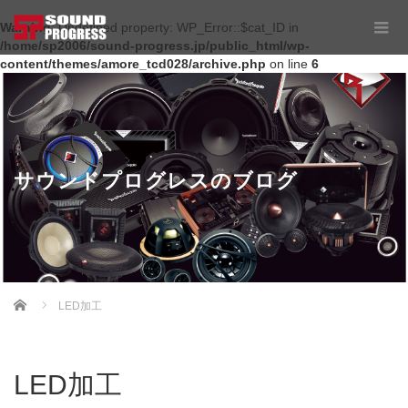
Warning
: Undefined property: WP_Error::$cat_ID in
/home/sp2006/sound-progress.jp/public_html/wp-
content/themes/amore_tcd028/archive.php
on line
6
サウンドプログレスのブログ
Home
LED加工
LED加工