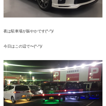
夜は駐車場が賑やかです(^-^)/
今日はこの辺で〜(^-^)/