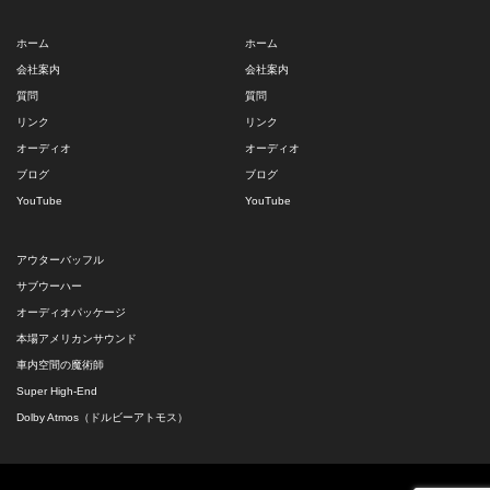
ホーム
ホーム
会社案内
会社案内
質問
質問
リンク
リンク
オーディオ
オーディオ
ブログ
ブログ
YouTube
YouTube
アウターバッフル
サブウーハー
オーディオパッケージ
本場アメリカンサウンド
車内空間の魔術師
Super High-End
Dolby Atmos（ドルビーアトモス）