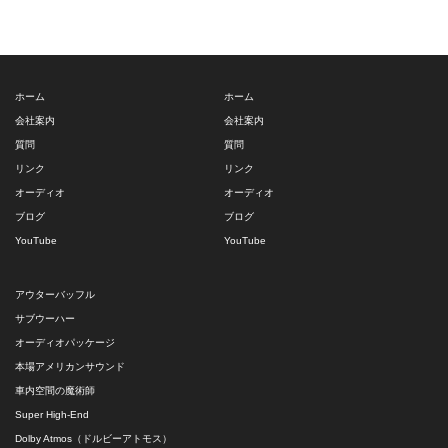
ホーム
ホーム
会社案内
会社案内
質問
質問
リンク
リンク
オーディオ
オーディオ
ブログ
ブログ
YouTube
YouTube
アウターバッフル
サブウーハー
オーディオパッケージ
本場アメリカンサウンド
車内空間の魔術師
Super High-End
Dolby Atmos（ドルビーアトモス）