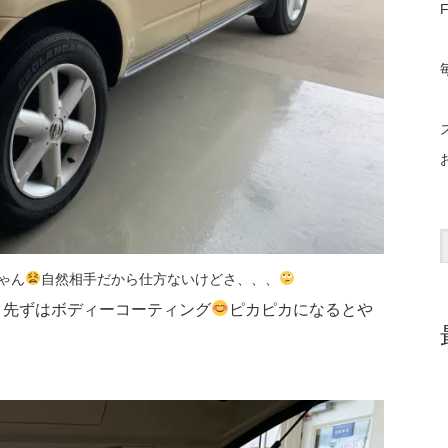
F
ゃん
自然相手だから仕方ないけどさ、、、
、先ずはボディーコーティング
ピカピカになるとや