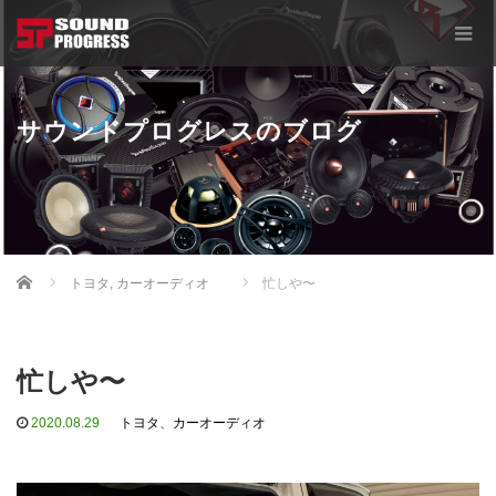
サウンドプログレスのブログ
Home
トヨタ
,
カーオーディオ
忙しや〜
忙しや〜
2020.08.29
トヨタ
、
カーオーディオ