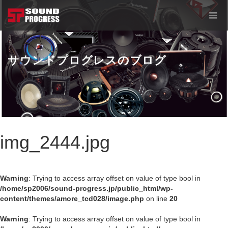
サウンドプログレスのブログ
img_2444.jpg
Warning
: Trying to access array offset on value of type bool in
/home/sp2006/sound-progress.jp/public_html/wp-
content/themes/amore_tcd028/image.php
on line
20
Warning
: Trying to access array offset on value of type bool in