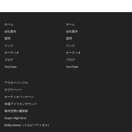
ホーム
ホーム
会社案内
会社案内
質問
質問
リンク
リンク
オーディオ
オーディオ
ブログ
ブログ
YouTube
YouTube
アウターバッフル
サブウーハー
オーディオパッケージ
本場アメリカンサウンド
車内空間の魔術師
Super High-End
Dolby Atmos（ドルビーアトモス）