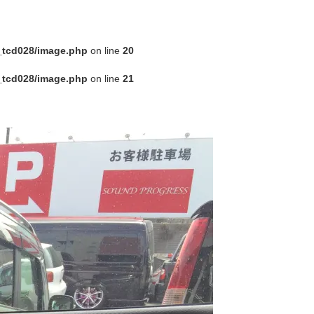
_tcd028/image.php
on line
20
_tcd028/image.php
on line
21