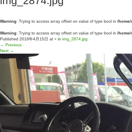
img_2874.jpg
Warning
: Trying to access array offset on value of type bool in
/home/
Warning
: Trying to access array offset on value of type bool in
/home/
Published
2018年4月15日
at
×
in
img_2874.jpg
←
Previous
Next
→