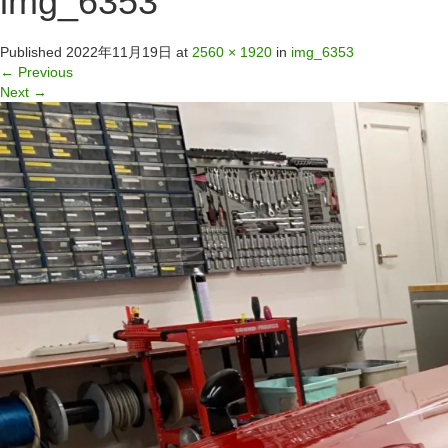
img_6353
Published
2022年11月19日
at
2560 × 1920
in
img_6353
←
Previous
Next
→