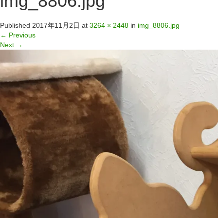
img_8806.jpg
Published
2017年11月2日
at
3264 × 2448
in
img_8806.jpg
←
Previous
Next
→