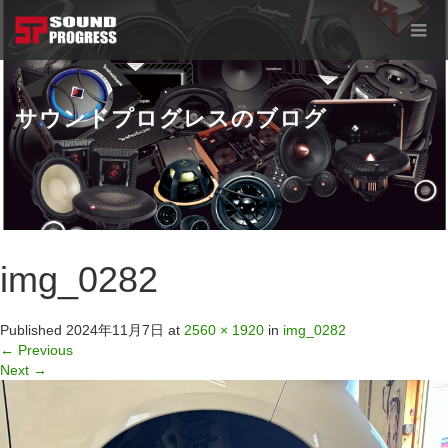
サウンドプログレスのブログ
img_0282
Published
2024年11月7日
at
2560 × 1920
in
img_0282
←
Previous
Next
→