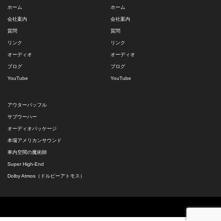
ホーム
ホーム
会社案内
会社案内
質問
質問
リンク
リンク
オーディオ
オーディオ
ブログ
ブログ
YouTube
YouTube
アウターバッフル
サブウーハー
オーディオパッケージ
本場アメリカンサウンド
車内空間の魔術師
Super High-End
Dolby Atmos（ドルビーアトモス）