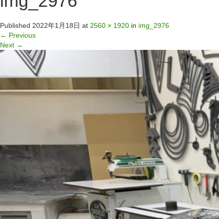
img_2976
Published
2022年1月18日
at
2560 × 1920
in
img_2976
←
Previous
Next
→