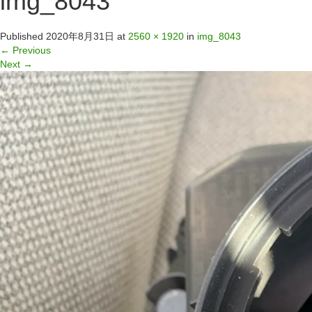
img_8043
Published
2020年8月31日
at
2560 × 1920
in
img_8043
←
Previous
Next
→